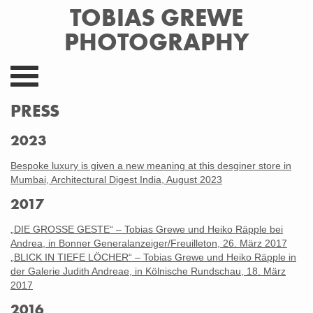
TOBIAS GREWE
PHOTOGRAPHY
A
k
t
PRESS
i
v
2023
i
e
Bespoke luxury is given a new meaning at this desginer store in
r
Mumbai, Architectural Digest India, August 2023
e
d
2017
a
s
„DIE GROSSE GESTE“ – Tobias Grewe und Heiko Räpple bei
M
Andrea, in Bonner Generalanzeiger/Freuilleton, 26. März 2017
e
„BLICK IN TIEFE LÖCHER“ – Tobias Grewe und Heiko Räpple in
n
der Galerie Judith Andreae, in Kölnische Rundschau, 18. März
ü
2017
2016