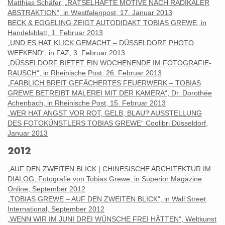
Matthias Schäfer, „RÄTSELHAFTE MOTIVE NACH RADIKALER
ABSTRAKTION“, in Westfalenpost, 17. Januar 2013
BECK & EGGELING ZEIGT AUTODIDAKT TOBIAS GREWE, in
Handelsblatt, 1. Februar 2013
„UND ES HAT KLICK GEMACHT – DÜSSELDORF PHOTO
WEEKEND“, in FAZ, 3. Februar 2013
„DÜSSELDORF BIETET EIN WOCHENENDE IM FOTOGRAFIE-
RAUSCH“, in Rheinische Post, 26. Februar 2013
„FARBLICH BREIT GEFÄCHERTES FEUERWERK – TOBIAS
GREWE BETREIBT MALEREI MIT DER KAMERA“, Dr. Dorothée
Achenbach, in Rheinische Post, 15. Februar 2013
„WER HAT ANGST VOR ROT, GELB, BLAU? AUSSTELLUNG
DES FOTOKÜNSTLERS TOBIAS GREWE“ Coolibri Düsseldorf,
Januar 2013
2012
„AUF DEN ZWEITEN BLICK | CHINESISCHE ARCHITEKTUR IM
DIALOG, Fotografie von Tobias Grewe, in Superior Magazine
Online, September 2012
„TOBIAS GREWE – AUF DEN ZWEITEN BLICK“, in Wall Street
International, September 2012
„WENN WIR IM JUNI DREI WÜNSCHE FREI HÄTTEN“, Weltkunst