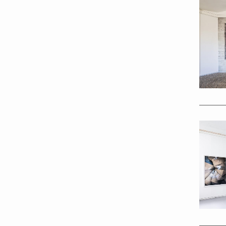
Tobias 
"INSTA
views b
Install
BRUT", 
RAW Sp