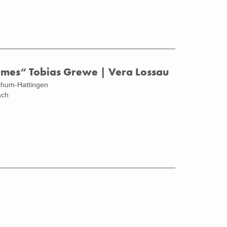
imes“ Tobias Grewe | Vera Lossau
ochum-Hattingen
ach