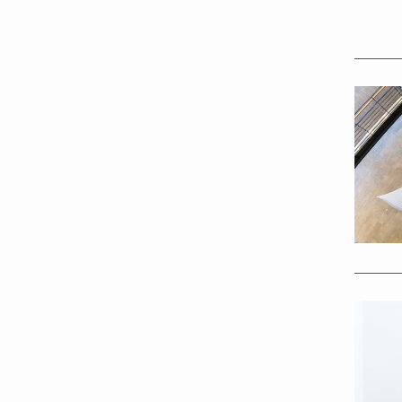
Install
die Wel
Düsseld