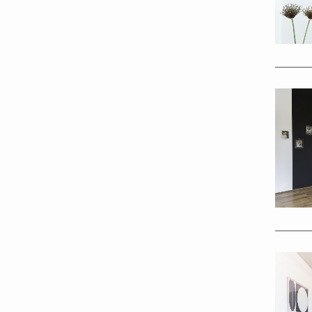
Install
Ritters
Inconi)