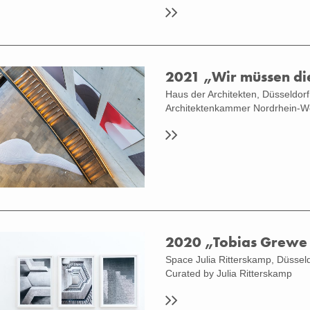
2021 „Wir müssen di
Haus der Architekten, Düsseldorf
Architektenkammer Nordrhein-W
2020 „Tobias Grewe
Space Julia Ritterskamp, Düssel
ation View "Tobias Grewe "Wir müssen
t verändern" at Haus der Architekten,
Curated by Julia Ritterskamp
orf (Photo: Linda Inconi)