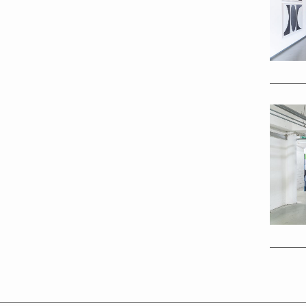
Tobias 
Tobias
2018