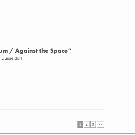
m / Against the Space“
 Düsseldorf
1
2
3
>>