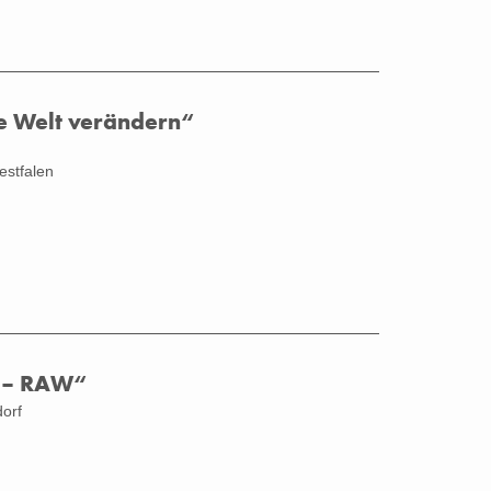
e Welt verändern“
estfalen
 – RAW“
dorf