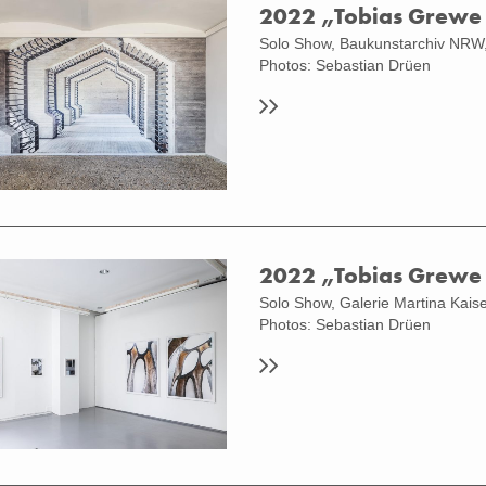
2022 „Tobias Grewe
Solo Show, Baukunstarchiv NRW,
Grewe, Solo Exhibition
LLATIONS TROUVÉES" Installation
Photos: Sebastian Drüen
y Sebastian Drühen
2022 „Tobias Grewe
Solo Show, Galerie Martina Kaise
ation View "Tobias Grewe - PARTITUR
Baukunstarchiv NRW (Wall Installation
Photos: Sebastian Drüen
ace #5) Photo: Sebastian Drüen