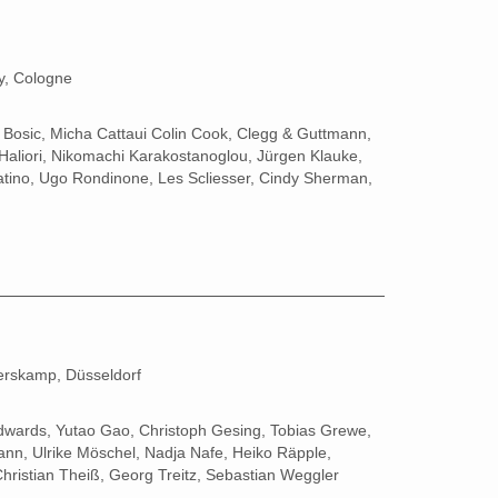
y, Cologne
o Bosic, Micha Cattaui Colin Cook, Clegg & Guttmann,
 Haliori, Nikomachi Karakostanoglou, Jürgen Klauke,
latino, Ugo Rondinone, Les Scliesser, Cindy Sherman,
terskamp, Düsseldorf
 Edwards, Yutao Gao, Christoph Gesing, Tobias Grewe,
, Ulrike Möschel, Nadja Nafe, Heiko Räpple,
 Christian Theiß, Georg Treitz, Sebastian Weggler