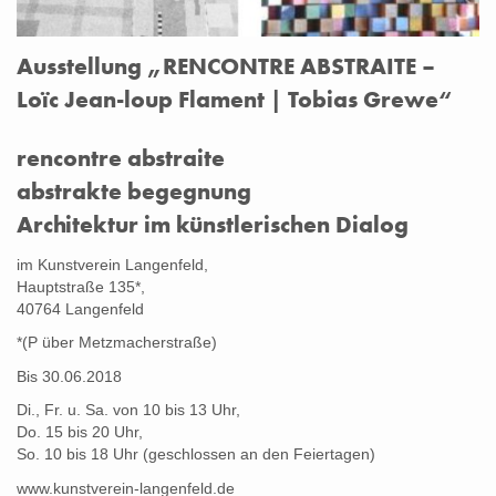
Ausstellung „RENCONTRE ABSTRAITE –
Loïc Jean-loup Flament | Tobias Grewe“
Recontre Abstraite Ausstellung 2018
rencontre abstraite
abstrakte begegnung
Architektur im künstlerischen Dialog
im Kunstverein Langenfeld,
Hauptstraße 135*,
40764 Langenfeld
*(P über Metzmacherstraße)
Bis 30.06.2018
Di., Fr. u. Sa. von 10 bis 13 Uhr,
Do. 15 bis 20 Uhr,
So. 10 bis 18 Uhr (geschlossen an den Feiertagen)
www.kunstverein-langenfeld.de