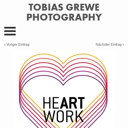
TOBIAS GREWE
PHOTOGRAPHY
A
k
t
Voriger Eintrag
Nächster Eintrag
i
v
i
e
r
e
d
a
s
M
e
n
ü